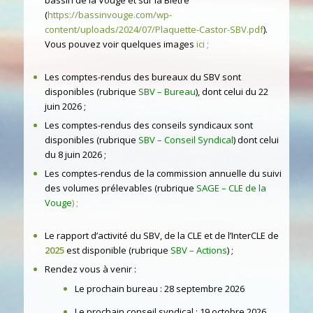
bassin de la Vouge et sur la Biètre
(
https://bassinvouge.com/wp-
content/uploads/2024/07/Plaquette-Castor-SBV.pdf
).
Vous pouvez voir quelques images
ici
;
Les comptes-rendus des bureaux du SBV sont
disponibles (rubrique
SBV – Bureau
), dont celui du 22
juin 2026 ;
Les comptes-rendus des conseils syndicaux sont
disponibles (rubrique
SBV – Conseil Syndical
) dont celui
du 8 juin 2026 ;
Les comptes-rendus de la commission annuelle du suivi
des volumes prélevables (rubrique
SAGE – CLE de la
Vouge
) ;
Le rapport d’activité du SBV, de la CLE et de l’InterCLE de
2025
est disponible (rubrique
SBV – Actions
) ;
Rendez vous à venir :
Le prochain bureau : 28 septembre 2026
Le prochain conseil syndical : 19 octobre 2026