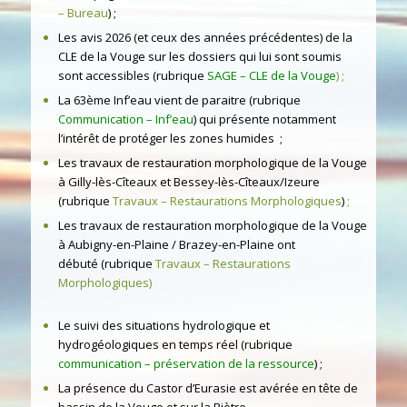
– Bureau
) ;
Les avis 2026 (et ceux des années précédentes) de la
CLE de la Vouge sur les dossiers qui lui sont soumis
sont accessibles (rubrique
SAGE – CLE de la Vouge
) ;
La 63ème Inf’eau vient de paraitre (rubrique
Communication – Inf’eau
) qui présente notamment
l’intérêt de protéger les zones humides ;
Les travaux de restauration morphologique de la Vouge
à Gilly-lès-Cîteaux et Bessey-lès-Cîteaux/Izeure
(rubrique
Travaux – Restaurations Morphologiques
)
;
Les travaux de restauration morphologique de la Vouge
à Aubigny-en-Plaine / Brazey-en-Plaine ont
débuté (rubrique
Travaux – Restaurations
Morphologiques
)
Le suivi des situations hydrologique et
hydrogéologiques en temps réel (rubrique
communication – préservation de la ressource
) ;
La présence du Castor d’Eurasie est avérée en tête de