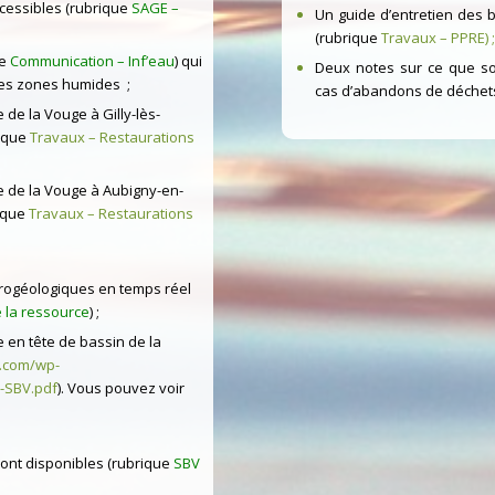
ccessibles (rubrique
SAGE –
Un guide d’entretien des 
(rubrique
Travaux – PPRE
) ;
e
Communication – Inf’eau
) qui
Deux notes sur ce que son
les zones humides ;
cas d’abandons de déchet
de la Vouge à Gilly-lès-
rique
Travaux – Restaurations
e de la Vouge à Aubigny-en-
ique
Travaux – Restaurations
drogéologiques en temps réel
 la ressource
) ;
 en tête de bassin de la
e.com/wp-
-SBV.pdf
).
Vous pouvez voir
nt disponibles (rubrique
SBV