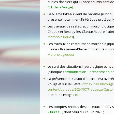
sur les dossiers qui lui sont soumis sont a
CLE de la Vouge
) ;
La 63ème Inf’eau vient de paraitre (rubriqu
présente notamment l’intérêt de protéger 
Les travaux de restauration morphologique 
Cîteaux et Bessey-lès-Cîteaux/Izeure (rub
Morphologiques
)
;
Les travaux de restauration morphologiqu
Plaine / Brazey-en-Plaine ont débuté (rubr
Morphologiques
)
Le suivi des situations hydrologique et hy
(rubrique
communication – préservation de
La présence du Castor d’Eurasie est avérée
Vouge et sur la Biètre (
https://bassinvoug
content/uploads/2024/07/Plaquette-Castor
quelques images
ici
;
Les comptes-rendus des bureaux du SBV so
– Bureau
), dont celui du 22 juin 2026 ;