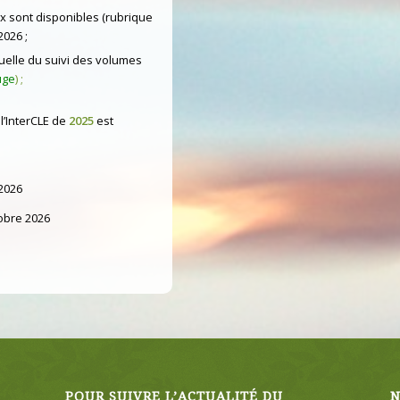
 sont disponibles (rubrique
2026 ;
elle du suivi des volumes
uge
) ;
 l’InterCLE de
2025
est
2026
tobre 2026
POUR SUIVRE L’ACTUALITÉ DU
N