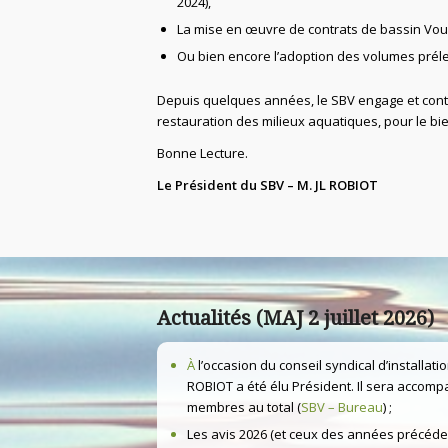
2024),
La mise en œuvre de contrats de bassin Voug
Ou bien encore l’adoption des volumes préle
Depuis quelques années, le SBV engage et conti
restauration des milieux aquatiques, pour le bi
Bonne Lecture.
Le Président du SBV – M. JL ROBIOT
Actualités (MAJ 2 juillet 2026)
À
l’occasion du conseil syndical d’installati
ROBIOT a été élu Président. Il sera accom
membres au total (
SBV – Bureau
) ;
Les avis 2026 (et ceux des années précéde